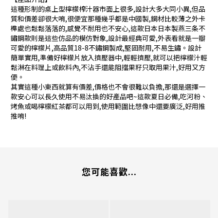
這種形制的桌上型檸檬榨汁器市面上很多,設計大多大同小異,但品
質和價差卻很大唷,很便宜那種幾乎都是中國製,鋼材比較薄之外卡
榫處也鬆鬆落落的,感覺不耐用也不安心,這款日本日本製燕三条不
鏽鋼款則是這些仿品的模仿對象,設計最經典可愛,外表看就是一瓣
可愛的檸檬片,高品質18-8不鏽鋼製成,堅固耐用,不易生鏽。設計
簡單實用,準備好檸檬片放入擠壓器中,輕輕擠壓,就可以把檸檬汁輕
鬆淋在料理上或飲料內,不沾手還能阻擋果籽只取用果汁,好用又方
便。
其實這種小東西就算有價差,價格也不會很難以負擔,那還是選擇一
款安心可以長久使用不易汰換的好產品吧~這款夏日必備,吃河粉、
烤魚或喝檸檬紅茶都可以用到,使用範圍比想像中還要廣泛,好用推
推唷!
您可能喜歡...