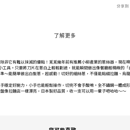
分享到
了解更多
非它有難以抹滅的優點！覓覓幾年前有推薦小柳產業的蔥絲器，現在暌違多
小工具。只要將刀片在蔥白上輕輕劃過，就能瞬間做出像餐廳般精緻的「
水準～能簡單做出白髮蔥，超感動！切好的細絲蔥，不僅能點綴拉麵、烏
把手穩定好施力，小手也能輕鬆操作，切完不會手酸唷。全不鏽鋼一體成
擺盤像拉麵店一樣漂亮，日本製好品質，收一支可以用一輩子吧哈哈～～
您可能喜歡...