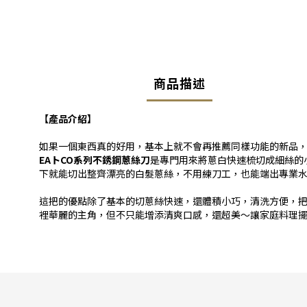
商品描述
【產品介紹】
如果一個東西真的好用，基本上就不會再推薦同樣功能的新品，除
EAトCO系列不銹鋼蔥絲刀
是專門用來將蔥白快速梳切成細絲的
下就能切出整齊漂亮的白髮蔥絲，不用練刀工，也能端出專業
這把的優點除了基本的切蔥絲快速，還體積小巧，清洗方便，
裡華麗的主角，但不只能增添清爽口感，還超美～讓家庭料理