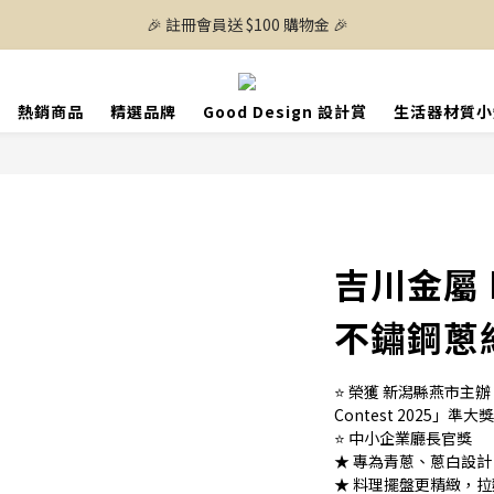
🎉 註冊會員送 $100 購物金 🎉
熱銷商品
精選品牌
Good Design 設計賞
生活器材質小
吉川金屬 
不鏽鋼蔥
⭐ 榮獲 新潟縣燕市主辦「Japa
Contest 2025」準大獎
⭐ 中小企業廳長官獎
★ 專為青蔥、蔥白設
★ 料理擺盤更精緻，