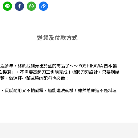
送貨及付款方式
年，終於找到青出於藍的商品了～～ YOSHIKAWA
日本製
白髮蔥」，不需要高超刀工也能完成！梳狀刀刃設計，只要刷幾
龍麵，做涼拌小菜或燒肉配料也必備！
形，質感耐用又不怕發霉，還能進洗碗機！雖然蔥絲這不是料理