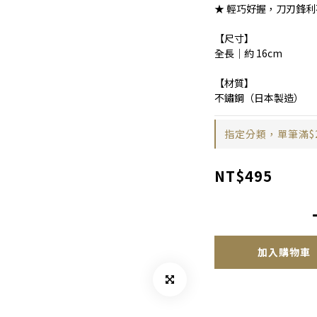
★ 輕巧好握，刀刃鋒
【尺寸】
全長｜約 16cm
【材質】
不鏽鋼（日本製造）
指定分類，單筆滿$
NT$495
加入購物車