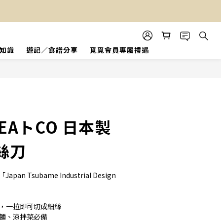
知識
遊記／食譜分享
覓覓會員專屬禮遇
立即購買
EAトCO 日本製
絲刀
n Tsubame Industrial Design 
計，一拉即可切成細絲
拉麵、涼拌菜必備