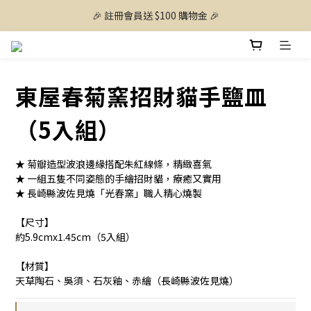
🎉 註冊會員送 $100 購物金 🎉
東屋春菊窯招財貓手鹽皿
（5入組）
★ 菊瓣造型波浪邊緣搭配朱紅線條，精緻喜氣
★ 一組五隻不同姿態的手繪招財貓，療癒又實用
★ 長崎縣波佐見燒「光春窯」職人精心燒製
【尺寸】
約5.9cmx1.45cm（5入組）
【材質】
天草陶石、吳須、石灰釉、赤繪（長崎縣波佐見燒）