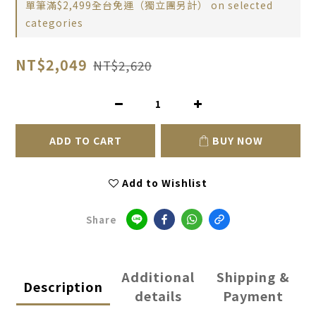
單筆滿$2,499全台免運（獨立團另計） on selected
categories
NT$2,049
NT$2,620
ADD TO CART
BUY NOW
Add to Wishlist
Share
Additional
Shipping &
Description
details
Payment