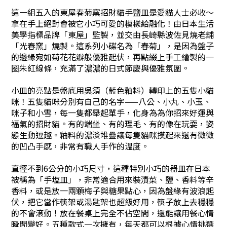
這一組五入的東屋春菊窯招財貓手鹽皿是愛貓人士必收～
拿在手上絕對會被它小巧可愛的模樣給融化！由日本生活
美學指標品牌「東屋」監製，並交由長崎縣波佐見燒老舖
「光春窯」燒製。這系列小碟名為「春菊」，是因為盤子
的邊緣宛如菊花花瓣般優雅起伏，再點綴上手工繪製的一
圈朱紅線條，充滿了濃濃的日式節慶與優雅氛圍。
小皿的亮點是盤底用吳須（藍色釉料）轉印上的五隻小貓
咪！五隻貓咪分別有自己的名字——八公、小丸、小玉、
咪子和小雪，每一隻都舉起單手，化身為為你招來好運與
福氣的招財貓。有的端坐、有的理毛、有的像在玩耍，姿
態生動逗趣。釉料的濃淡堆疊讓每隻貓咪摸起來還有微微
的凹凸手感，非常有職人手作的溫度。
直徑不到6公分的小巧尺寸，這種特別小巧的器皿在日本
被稱為「手塩皿」，非常適合用來裝漬菜、鹽、香料等辛
香料，或是放一兩顆梅子與糖果點心，因為盤緣有波浪起
伏，把它當作筷架或湯匙架也超級好用，筷子放上去穩穩
的不會滾動！放在餐桌上完全不佔空間，還能讓用餐心情
瞬間變好。五種款式一次擁有，每天都可以根據心情挑選