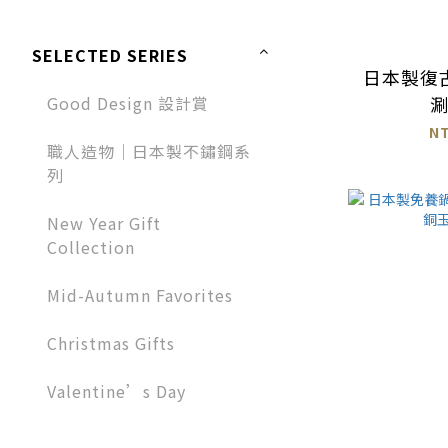
SELECTED SERIES
日本製復
Good Design 設計賞
N
職人造物｜日本製不鏽鋼系
列
New Year Gift
Collection
Mid-Autumn Favorites
Christmas Gifts
Valentine’s Day