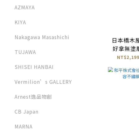
AZMAYA
KIYA
Nakagawa Masashichi
日本橋木屋
好拿無塗
TUJAWA
NT$2,199
SHISEI HANBAI
Vermilion’s GALLERY
Arnest逸品物創
CB Japan
MARNA