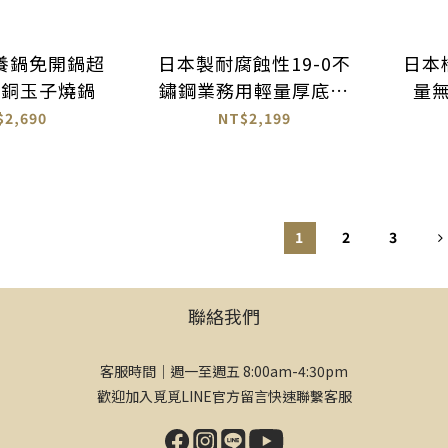
養鍋免開鍋超
日本製耐腐蝕性19-0不
日本
純銅玉子燒鍋
鏽鋼業務用輕量厚底單
量
柄鍋 （含蓋）
$2,690
NT$2,199
1
2
3
聯絡我們
客服時間｜週一至週五 8:00am-4:30pm
歡迎加入覓覓LINE官方留言快速聯繫客服