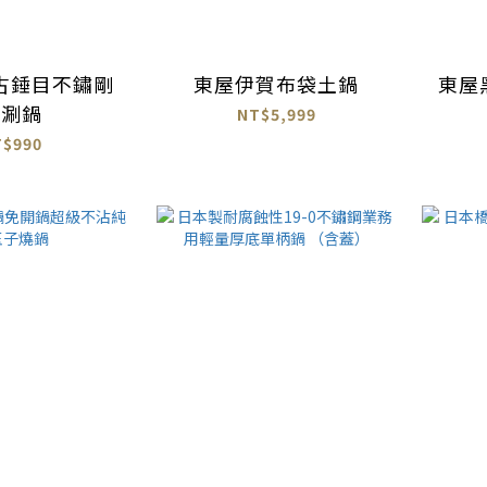
古錘目不鏽剛
東屋伊賀布袋土鍋
東屋
涮涮鍋
NT$5,999
T$990