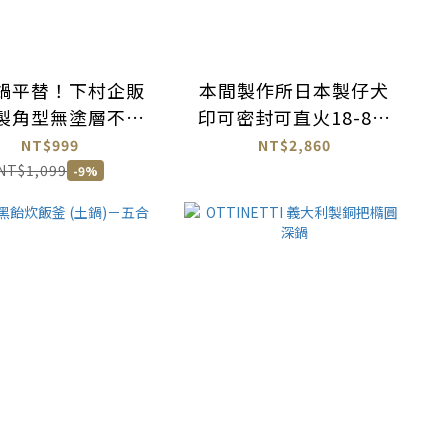
鍋平替！下村企販
本間製作所日本製仔犬
製角型無塗層不易
印可密封可直火18-8不
黏鐵煎鍋／煎餃鍋
鏽鋼外帶提鍋
NT$999
NT$2,860
NT$1,099
-9%