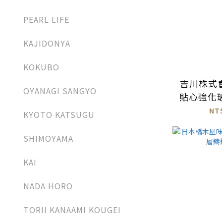
PEARL LIFE
KAJIDONYA
KOKUBO
吉川株式
OYANAGI SANGYO
貼心強化玻
鏽鋼蒸盤＋
NT
KYOTO KATSUGU
～2
SHIMOYAMA
KAI
NADA HORO
TORII KANAAMI KOUGEI