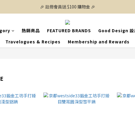
🎉 註冊會員送 $100 購物金 🎉
gory
熱銷商品
FEATURED BRANDS
Good Design 
Travelogues & Recipes
Membership and Rewards
E