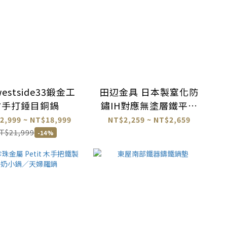
estside33鍛金工
田辺金具 日本製窒化防
坊手打錘目銅鍋
鏽IH對應無塗層鐵平底
鍋
2,999 ~ NT$18,999
NT$2,259 ~ NT$2,659
T$21,999
-14%