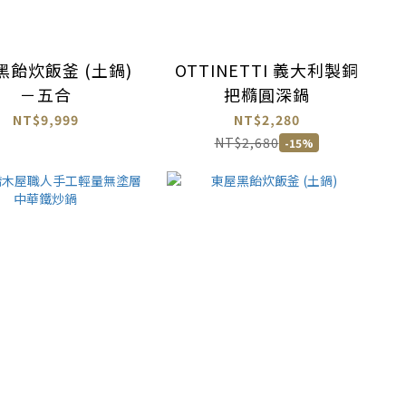
黑飴炊飯釜 (土鍋)
OTTINETTI 義大利製銅
－五合
把橢圓深鍋
NT$9,999
NT$2,280
NT$2,680
-15%