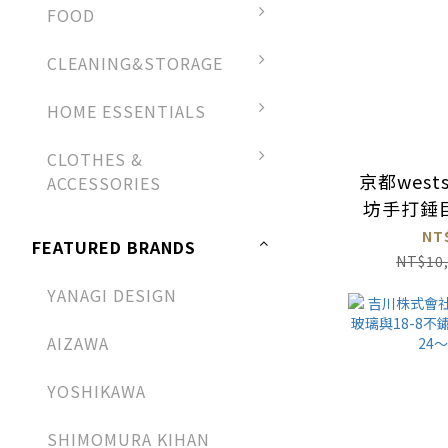
FOOD
CLEANING&STORAGE
HOME ESSENTIALS
CLOTHES &
京都west
ACCESSORIES
坊手打錘
NT
FEATURED BRANDS
NT$10
YANAGI DESIGN
AIZAWA
YOSHIKAWA
SHIMOMURA KIHAN