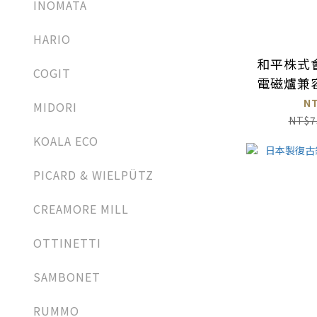
INOMATA
HARIO
和平株式
COGIT
電磁爐兼
N
MIDORI
NT$7
KOALA ECO
PICARD & WIELPÜTZ
CREAMORE MILL
OTTINETTI
SAMBONET
RUMMO