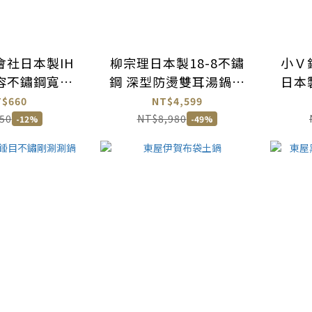
會社日本製IH
柳宗理日本製18-8不鏽
小Ｖ
容不鏽鋼寬淺
鋼 深型防燙雙耳湯鍋／
日本
雪平鍋
義大利麵鍋 (含外鍋、內
粘
T$660
NT$4,599
鍋、鍋蓋共三件)
50
NT$8,980
-12%
-49%