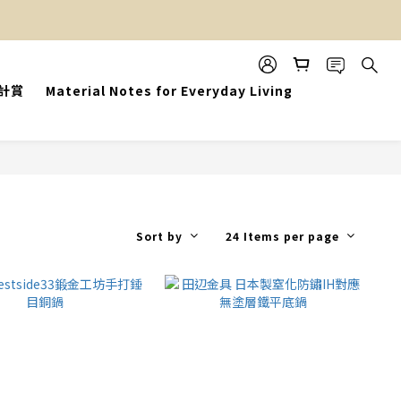
設計賞
Material Notes for Everyday Living
Sort by
24 Items per page