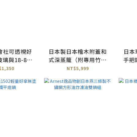
會社可透視好
日本製日本檜木附蓋和
日本珍
璃與18-8不
式深蒸籠（附專用竹簾
手把
蒸蓋 適用24
與檜木木蓋）
$1,350
NT$5,999
6cm鍋