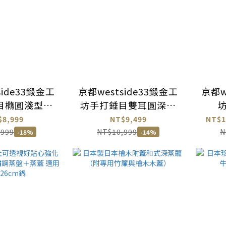
side33鍛金工
京都westside33鍛金工
京都w
目橢圓淺型鋁
坊手打錘目雙耳圓深型
鍋
雪平鍋
$8,999
NT$9,499
NT$1
,999
NT$10,999
N
-18%
-14%