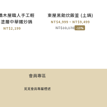
橋木屋職人手工輕
東屋黑飴炊飯釜 (土鍋)
無塗層中華鐵炒鍋
NT$4,999 ~ NT$9,499
NT$10,170
NT$2,199
-13%
會員專區
覓覓會員專屬禮遇