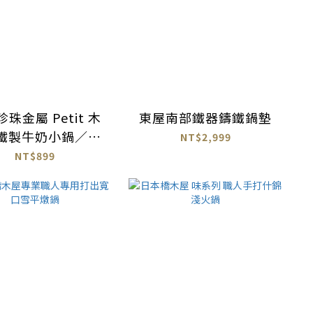
珠金屬 Petit 木
東屋南部鐵器鑄鐵鍋墊
鐵製牛奶小鍋／天
NT$2,999
婦羅鍋
NT$899