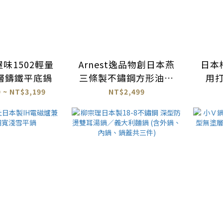
味1502輕量
Arnest逸品物創日本燕
日本
層鑄鐵平底鍋
三條製不鏽鋼方形油炸
用
濾油雙鍋組
 ~ NT$3,199
NT$2,499