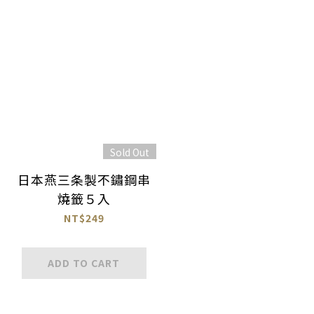
Sold Out
日本燕三条製不鏽鋼串
燒籤５入
NT$249
ADD TO CART