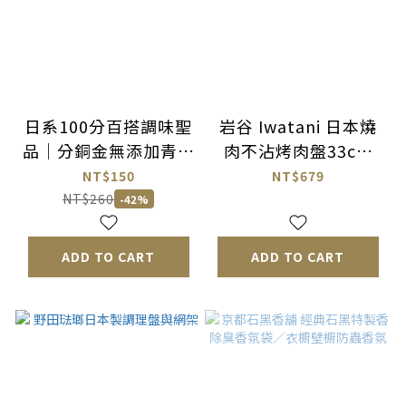
日系100分百搭調味聖
岩谷 Iwatani 日本燒
品｜分銅金無添加青柚
肉不沾烤肉盤33cm
子胡椒
（可穩穩卡入岩谷瓦斯
NT$150
NT$679
爐架）
NT$260
-42%
ADD TO CART
ADD TO CART