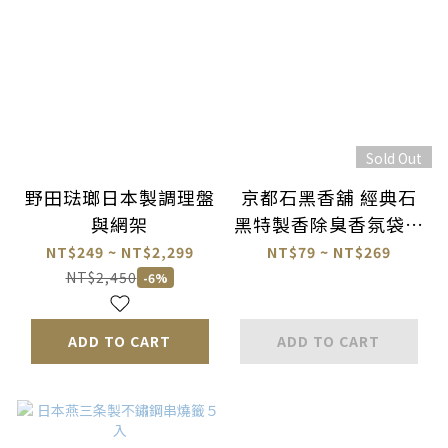
Sold Out
野田琺瑯日本製調理盤
京都石黑香舖 經典石
與網架
黑特製香除臭香氛袋／
衣櫥壁櫥防蟲香氛
NT$249 ~ NT$2,299
NT$79 ~ NT$269
NT$2,450
-6%
ADD TO CART
ADD TO CART