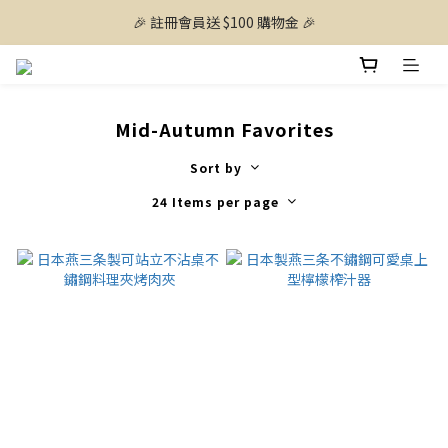
🎉 註冊會員送 $100 購物金 🎉
Mid-Autumn Favorites
Sort by
24 Items per page