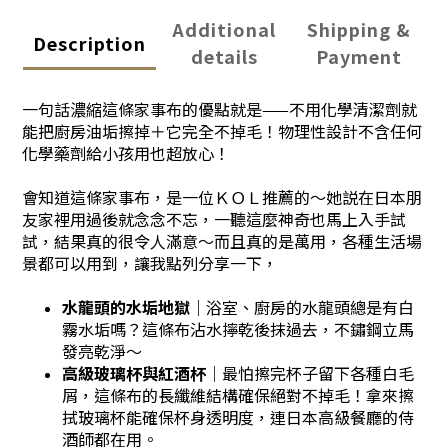
Additional
Shipping &
Description
details
Payment
一句話濃縮這條家事布的優點就是——不用化學清潔劑就
能把廚房油垢擦掉＋它完全不掉毛！物理性設計不含任何
化學藥劑給小孩用也超放心！
會知道這條家事布，是一位ＫＯＬ推薦的～她説在日本朋
友家裡用過後就念念不忘，一聽這麼神奇也馬上入手試
試，結果真的很令人滿意～而且真的是萬用，各種生活場
景都可以用到，讓我點列分享一下，
水龍頭的水垢地獄
｜浴室、廚房的水龍頭總是有白
霧水垢嗎？這條布沾水擰乾後抹過去，不鏽鋼立馬
發亮乾淨～
高級玻璃杯與紅酒杯
｜最怕擦完杯子留下各種白毛
屑，這條布的長纖維結構確保絕對不掉毛！拿來擦
拭玻璃杯能確保杯身透明度，連日本高級餐廳的侍
酒師都在用。