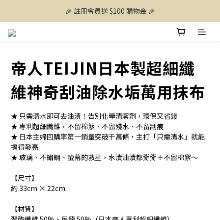
🎉 註冊會員送 $100 購物金 🎉
帝人TEIJIN日本製超細纖
維神奇刮油除水垢萬用抹布
★ 只需清水即可去油漬！告別化學清潔劑，環保又省錢
★ 專利超細纖維，不留棉絮、不留殘水、不留刮痕
★ 日本主婦回購率第一銷量突破千萬條，主打「只需清水」就能
擦得發亮
★ 玻璃、不鏽鋼、螢幕的救星，水漬油漬都掰掰＋不留棉絮～
【尺寸】
約 33cm × 22cm
【材質】
聚酯纖維 50%、尼龍 50%（日本帝人專利超細纖維）