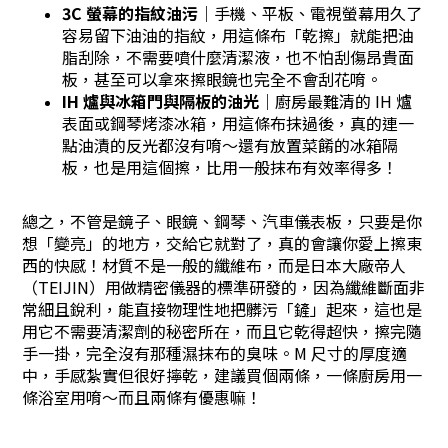
3C 螢幕的指紋油污
｜手機、平板、電視螢幕用久了
容易留下油油的指紋，用這條布「乾擦」就能把油
脂刮除，不需要噴什麼清潔液，也不怕刮傷昂貴面
板，甚至可以拿來擦眼鏡也完全不會刮花唷。
IH 爐與冰箱門與隔板的油光
｜廚房最難清的 IH 爐
表面或鋼琴烤漆冰箱，用這條布抹過後，真的連一
點油漬的反光都沒有唷～還有放置菜餚的冰箱隔
板，也是用這個擦，比用一般抹布有效率得多！
總之，不管是鏡子、眼鏡、鋼琴、汽車儀表板，只要是你
想「變亮」的地方，交給它就對了，真的會讓你愛上擦東
西的快感！材質不是一般的纖維布，而是日本大廠帝人
（TEIJIN）用做精密儀器的標準研發的，因為纖維斷面非
常細且銳利，能直接物理性地把髒污「鏟」起來，這也是
用它不需要清潔劑的秘密所在，而且它乾得超快，擦完隨
手一掛，完全沒有那種濕抹布的臭味。M 尺寸的厚度適
中，手感紮實但很好擰乾，建議買個兩條，一條廚房用一
條浴室用唷～而且兩條有優惠嘛！