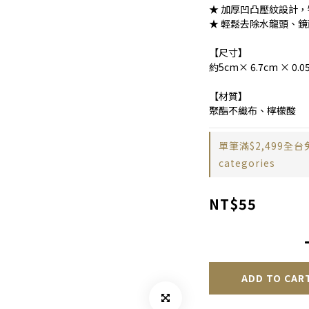
★ 加厚凹凸壓紋設計
★ 輕鬆去除水龍頭、
【尺寸】
約5cm× 6.7cm × 0
【材質】
聚酯不織布、檸檬酸
單筆滿$2,499全台
categories
NT$55
ADD TO CAR