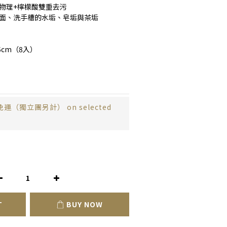
，物理+檸檬酸雙重去污
鏡面、洗手槽的水垢、皂垢與茶垢
.05cm（8入）
免運（獨立團另計） on selected
T
BUY NOW