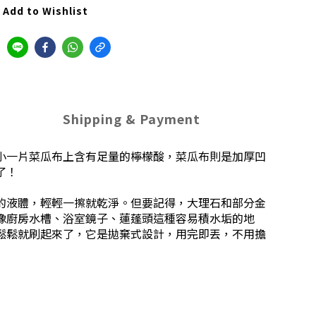
Add to Wishlist
Shipping & Payment
小一片菜瓜布上含有足量的檸檬酸，菜瓜布則是加厚凹
了！
的液體，輕輕一擦就乾淨。但要記得，大理石和部分金
像廚房水槽、浴室鏡子、蓮蓬頭這種容易積水垢的地
鬆鬆就刷起來了，它是拋棄式設計，用完即丟，不用擔