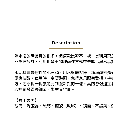
Description
除水垢的產品真的很多，但這款比較不一樣，是利用菜
凸壓紋設計，利用化學＋物理兩種方式來去髒污與水垢
水垢其實是鹼性的小石頭，用水很難擦掉。檸檬酸則是
屬也怕酸，使用時一定要避開，免得家具跟著受損。檸
方，沾水擦一擦就能亮到跟新買的一樣，真的會強迫症
心抹布發霉長細菌，衛生又省事。
【適用表面】
玻璃、陶瓷器、磁磚、搪瓷（琺瑯）、鏡面、不鏽鋼、