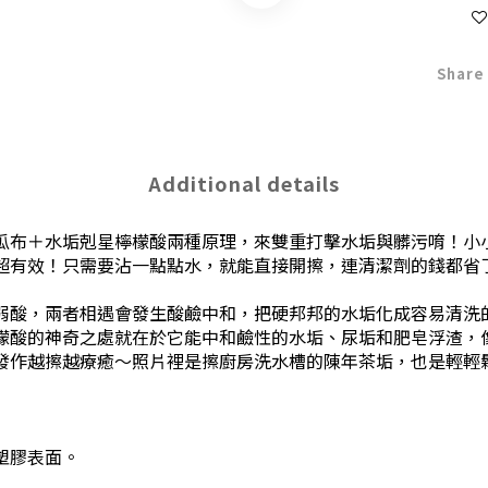
Share
Additional details
瓜布＋水垢剋星檸檬酸兩種原理，來雙重打擊水垢與髒污唷！小
超有效！只需要沾一點點水，就能直接開擦，連清潔劑的錢都省
弱酸，兩者相遇會發生酸鹼中和，把硬邦邦的水垢化成容易清洗
檬酸的神奇之處就在於它能中和鹼性的水垢、尿垢和肥皂浮渣，
發作越擦越療癒～照片裡是擦廚房洗水槽的陳年茶垢，也是輕輕
塑膠表面。