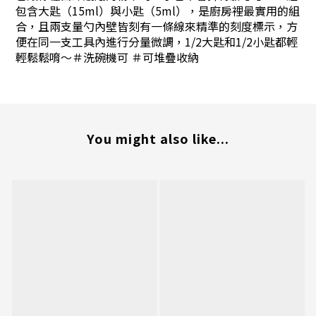
包含大匙（15ml）與小匙（5ml），是廚房裡最實用的組
合，且兩支量勺內壁皆刻有一條線來精準的刻度標示，方
便在同一支工具內進行分量微調，1/2大匙和1/2小匙都輕
輕鬆鬆唷～＃洗碗機可 ＃可堆疊收納
You might also like...