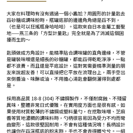
大家在料理時有沒有遇過一個小尷尬？用圓形的計量匙去
舀砂糖或調味粉時，瓶罐底部的邊邊角角總是舀不到，
（也是可以狂搖瓶身哈哈哈）。這款來自日本金屬工藝聖
地——燕三条的「方型計量匙」完全就是為了消滅這個困
擾而生的～
匙頭做成方角設計，能精準貼合調味罐的直角邊緣，不管
是罐裝味噌還是細長的砂糖罐，都能舀得乾乾淨淨，一點
都不浪費。而且還是平底設計，這對常需要精準測量的朋
友來說超友善！可以直接把它平放在流理台上，兩手空出
來倒醬油、味醂或油，不用擔心湯匙會翻倒灑得到處都
是。
採用高品質 18-8 (304) 不鏽鋼製作，不僅耐腐蝕、不殘留
異味，整體非常日式優雅，在實用度方面也是很有感，如
果使用材質較薄的不鏽鋼或塑料量勺，在挖取味噌、芝麻
醬等質地濃稠的調味料時，勺柄很容易因為受力不均而彎
曲變形，這款很堅固耐用，不會有這種情況唷！長柄設計
也讓你在舀深瓶底的粉末時，手也不會弄得髒兮兮。一組