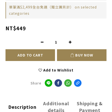
單筆滿$2,499全台免運（獨立團另計） on selected
categories
NT$449
ADD TO CART
BUY NOW
Add to Wishlist
Share
Additional
Shipping &
Description
details
Payment