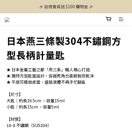
🎉 註冊會員送 $100 購物金 🎉
日本燕三條製304不鏽鋼方
型長柄計量匙
★ 日本金屬工藝之都「燕三条」職人精心打造
★ 獨特方型匙面設計，容器死角也能輕鬆挖乾淨
★ 平底可穩放桌面，盛裝液體不再手忙腳亂
【尺寸】
大匙｜約長16.5cm ，容量15ml
小匙｜約長15cm ，容量5ml
【材質】
18-8 不鏽鋼（SUS304）