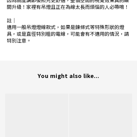
因為高度調節後照光更舒適，整個空間的視覺效果真的瞬
間升級！家裡有吊燈且正在為線太長而煩惱的人必帶唷！
註｜
適用一般吊燈燈線款式，如果是鍊條式等特殊形狀的燈
具，或是直徑特別粗的電線，可能會有不適用的情況，請
特別注意。
You might also like...