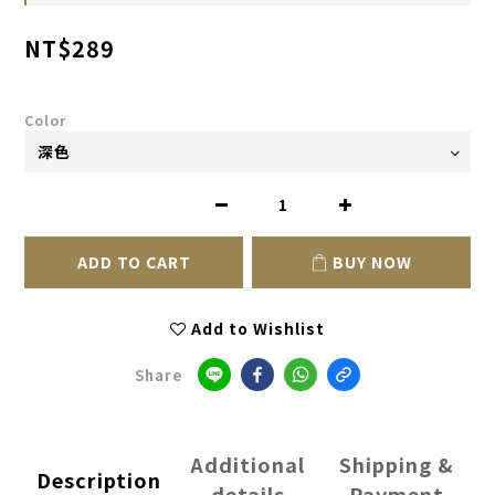
NT$289
Color
ADD TO CART
BUY NOW
Add to Wishlist
Share
Additional
Shipping &
Description
details
Payment