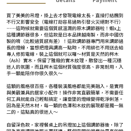
買了美美的吊燈，掛上去才發現電線太長，直接打結醜到
不行又影響安全（電線打劫容易過熱引發火災絕對不行）
⋯⋯這時候就需要這個質感溫潤的原木調節器啦！蝦x上
這種調節器很多，但這款是日本品牌越南製，而非中國仿
製的唷（比較過質感有差）！這款調節器專門用來調節過
長的燈線，當想把燈具調高一點時，不用綁也不用送去給
專人修剪電線，裝上這個就可以囉～材質是天然的梣木
（Ash）實木，保留了雅緻的實木紋理，散發出一種沉穩
迷人的氛圍，而且梣木這個材質強度很高、非常耐用，入
手一顆能陪伴你很久很久～
這顆的風格很百搭，各種裝潢風格都能完美融入，是實用
與美觀兼具的居家小配件！操作非常直觀簡單，不需要任
何工具就能自己輕鬆搞定，讓垂墜的燈線變得乾淨俐落。
因為是天然木材，每一顆的色澤和木紋的展現都是獨一無
二的，這點真的很迷人～
自留深色款，家裡餐桌上的吊燈加上這個調節器後，除了