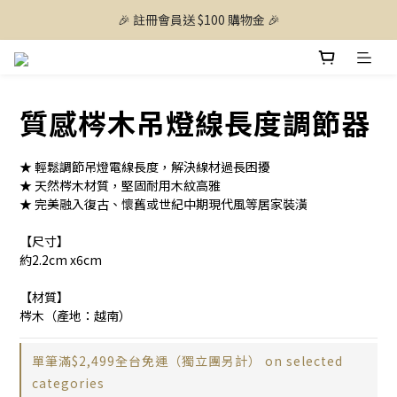
🎉 註冊會員送 $100 購物金 🎉
質感梣木吊燈線長度調節器
★ 輕鬆調節吊燈電線長度，解決線材過長困擾
★ 天然梣木材質，堅固耐用木紋高雅
★ 完美融入復古、懷舊或世紀中期現代風等居家裝潢
【尺寸】
約2.2cm x6cm
【材質】
梣木（產地：越南）
單筆滿$2,499全台免運（獨立團另計） on selected
categories