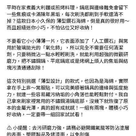
平時在家煮義大利麵或煎烤料理，鍋底與邊緣難免會留下
一些焦痕或卡滿陳年黑垢，每次刷洗都刷到手軟還清不
掉？這款日本小久保的 薄型鑽石海綿，倒是真的很好用～
而且超級迷你小巧，不怕佔位又好收納！
不要看它小小薄薄一片，它表面添加了「人工鑽石」與常
用於玻璃拋光的「氧化鈰」，所以完全不需要任何清潔
劑，只要稍微沾一點水輕輕刷洗，就能利用超強的微觀研
磨力，把不鏽鋼鍋、平底鍋底或是烤網上煩人的焦垢與結
塊污漬通通刮除！
這次特別挑選「薄型設計」的款式，也因為是海綿，實際
拿在手上非～常服貼，可以完美順著鍋具的邊緣與弧度施
力，就連一些容易藏污納垢的小角落也能輕鬆對付。我自
己拿來刷家裡常用的不鏽鋼湯鍋底部，沒幾下就恢復了原
本的金屬光澤，真的超有成就感！一組有兩塊，體積小巧
好收納，一定要帶一組回家試試看！
⚠️ 小提醒：去污研磨力強，請務必避開鐵氟龍等防沾塗層
的表面、塑膠製品及烤漆面，以免刮傷