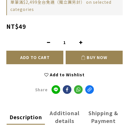
單筆滿$2,499全台免運（獨立團另計） on selected
categories
NT$49
ADD TO CART
BUY NOW
Add to Wishlist
Share
Additional
Shipping &
Description
details
Payment