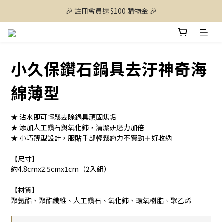
🎉 註冊會員送 $100 購物金 🎉
小久保鑽石鍋具去汙神奇海
綿薄型
★ 沾水即可輕鬆去除鍋具頑固焦垢
★ 添加人工鑽石與氧化鈰，清潔研磨力加倍
★ 小巧薄型設計，服貼手部輕鬆施力不費勁＋好收納
【尺寸】
約4.8cmx2.5cmx1cm（2入組）
【材質】
聚氨酯、聚酯纖維、人工鑽石、氧化鈰、環氧樹脂、聚乙烯