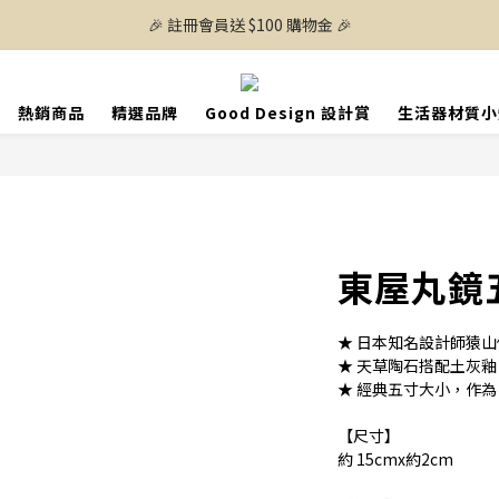
🎉 註冊會員送 $100 購物金 🎉
熱銷商品
精選品牌
Good Design 設計賞
生活器材質小
東屋丸鏡
★ 日本知名設計師猿
★ 天草陶石搭配土灰
★ 經典五寸大小，作
【尺寸】
約 15cmx約2cm