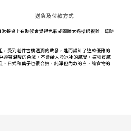
送貨及付款方式
日常餐桌上有時候會覺得色彩或圖騰太過搶眼複雜，這時
組，受到老件古樸溫潤的啟發，進而設計了這款優雅的
中透著溫暖的色澤，不會給人冷冰冰的感覺，這種質感
糕、日式和菓子也很合拍，純淨但內斂的白，讓食物的