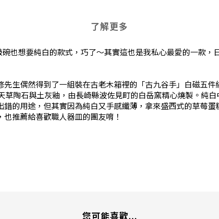
了解更多
敲碗也想要純白的款式，巧了～其實這也是我私心最愛的一款，
修先生偶然得到了一組裝在古老木箱裡的「古九谷手」白磁五件
的天草陶石與土灰釉，由長崎縣波佐見町的白岳窯精心燒製。純白
出錯的用途，但其實因為純白又手感纖薄，拿來盛西式的草莓蛋
，也推薦給喜歡職人器皿的團友唷！
您可能喜歡...