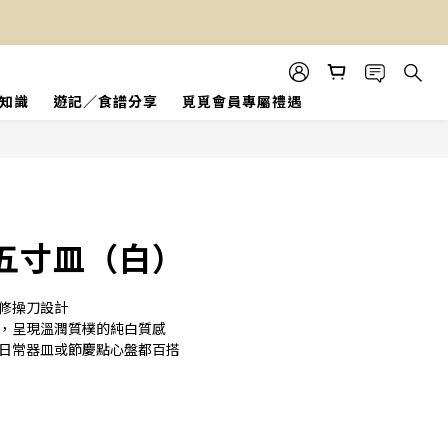
知識
遊記／食譜分享
覓覓會員專屬禮遇
立即購買
五寸皿（白）
山修操刀設計
釉，呈現溫潤質樸的純白質感
為日常器皿或節慶點心盤都百搭