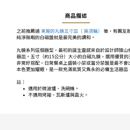
商品描述
之前推薦過
東屋的丸鏡五寸皿（ 吳須輪）
後，有團友
純淨無暇的白磁盤就是最完美的調和。
丸鏡系列這個器型，最初的誕生靈感來自於設計師猿山
器皿。五寸（約15公分）大小的白磁丸鏡，選用優質
非常好搭配，日常餐桌上盛裝小菜或當分菜盤是最不會
本色更加耀眼，是一款充滿氣質又雋永的必備生活器皿
註｜
適用於微波爐、洗碗機。
不適用烤箱、瓦斯爐與直火。