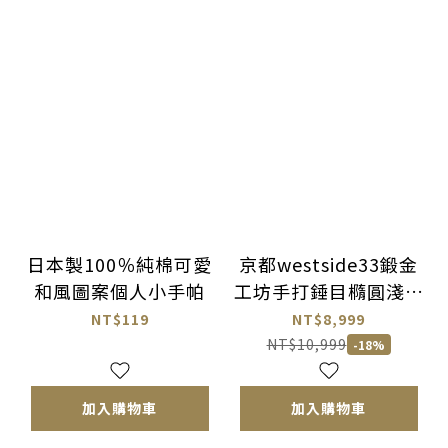
日本製100％純棉可愛
京都westside33鍛金
和風圖案個人小手帕
工坊手打錘目橢圓淺型
鋁鍋
NT$119
NT$8,999
NT$10,999
-18%
加入購物車
加入購物車