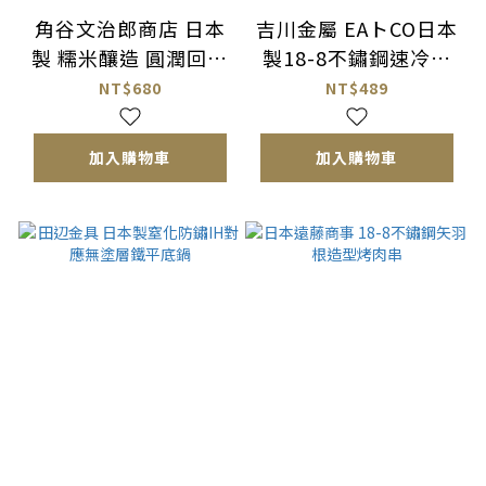
角谷文治郎商店 日本
吉川金屬 EAトCO日本
製 糯米釀造 圓潤回甘
製18-8不鏽鋼速冷保
三州三河本味醂
鮮盒
NT$680
NT$489
加入購物車
加入購物車