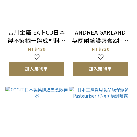
吉川金屬 EAトCO日本
ANDREA GARLAND
製不鏽鋼一體成型料理
英國附鏡護唇膏&指緣
分菜匙（AS0024）
油
NT$439
NT$720
加入購物車
加入購物車