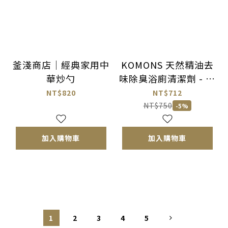
釜淺商店｜經典家用中
KOMONS 天然精油去
華炒勺
味除臭浴廁清潔劑 - 補
充包
NT$820
NT$712
NT$750
-5%
加入購物車
加入購物車
1
2
3
4
5