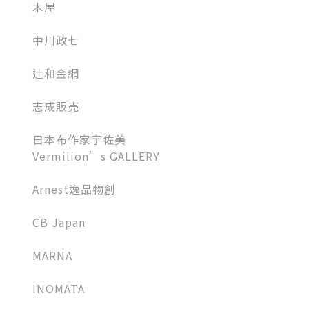
木屋
中川政七
辻和金網
志成販売
日本布作家宇佐美
Vermilion’s GALLERY
Arnest逸品物創
CB Japan
MARNA
INOMATA