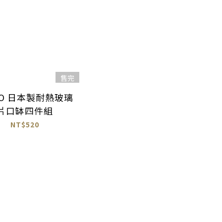
售完
IO 日本製耐熱玻璃
片口缽四件組
NT$520