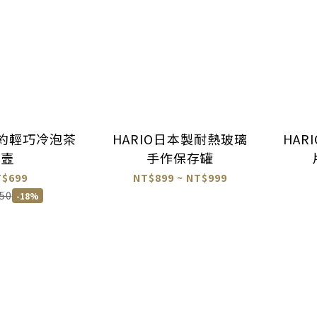
 簡約輕巧冷泡茶
HARIO日本製耐熱玻璃
HAR
壼
手作保存罐
T$699
NT$899 ~ NT$999
50
-18%