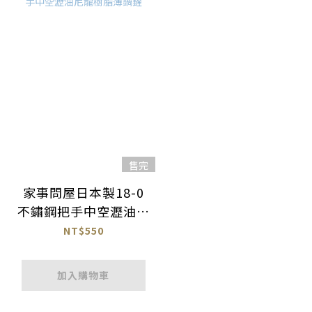
售完
家事問屋日本製18-0
不鏽鋼把手中空瀝油尼
龍樹脂薄鍋鏟
NT$550
加入購物車