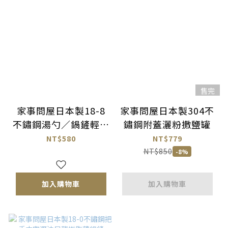
售完
家事問屋日本製18-8
家事問屋日本製304不
不鏽鋼湯勺／鍋鏟輕巧
鏽鋼附蓋灑粉撒鹽罐
收納盤
NT$580
NT$779
NT$850
-8%
加入購物車
加入購物車