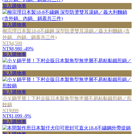
加入購物車
加入購物車
柳宗理日本製18-8不鏽鋼 深型防燙雙耳湯鍋／義大利麵鍋 (含
外鍋、內鍋、鍋蓋共三件)
NT$4,599
NT$8,980
-49%
加入購物車
加入購物車
加入購物車
小Ｖ鍋平替！下村企販日本製角型無塗層不易粘黏鐵煎鍋／煎
餃鍋
NT$999
NT$1,099
-9%
加入購物車