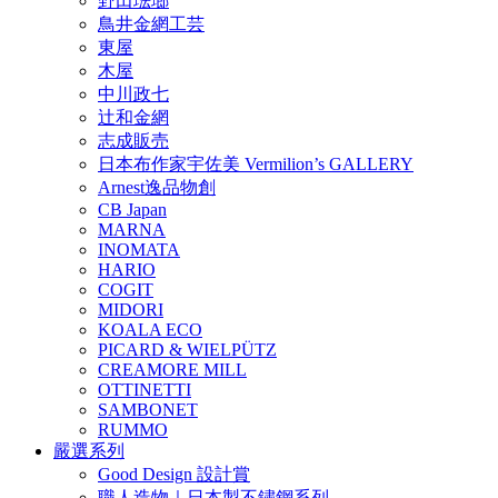
野田琺瑯
鳥井金網工芸
東屋
木屋
中川政七
辻和金網
志成販売
日本布作家宇佐美 Vermilion’s GALLERY
Arnest逸品物創
CB Japan
MARNA
INOMATA
HARIO
COGIT
MIDORI
KOALA ECO
PICARD & WIELPÜTZ
CREAMORE MILL
OTTINETTI
SAMBONET
RUMMO
嚴選系列
Good Design 設計賞
職人造物｜日本製不鏽鋼系列