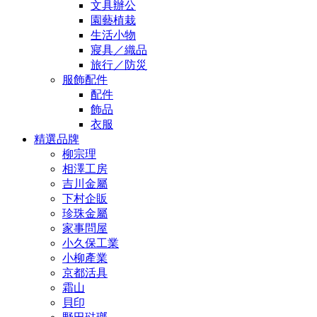
文具辦公
園藝植栽
生活小物
寢具／織品
旅行／防災
服飾配件
配件
飾品
衣服
精選品牌
柳宗理
相澤工房
吉川金屬
下村企販
珍珠金屬
家事問屋
小久保工業
小柳產業
京都活具
霜山
貝印