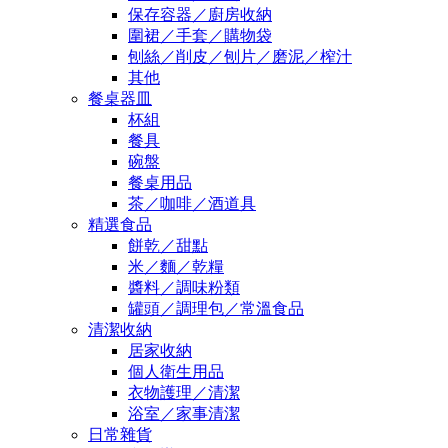
保存容器／廚房收納
圍裙／手套／購物袋
刨絲／削皮／刨片／磨泥／榨汁
其他
餐桌器皿
杯組
餐具
碗盤
餐桌用品
茶／咖啡／酒道具
精選食品
餅乾／甜點
米／麵／乾糧
醬料／調味粉類
罐頭／調理包／常溫食品
清潔收納
居家收納
個人衛生用品
衣物護理／清潔
浴室／家事清潔
日常雜貨