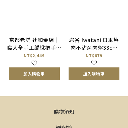
京都老舖 辻和金網｜
岩谷 Iwatani 日本燒
職人全手工編織把手雙
肉不沾烤肉盤33cm
層金網
（可穩穩卡入岩谷瓦斯
NT$2,449
NT$679
爐架）
加入購物車
加入購物車
購物須知
運送政策