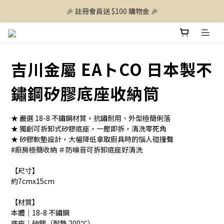
🎉 註冊會員送 $100 購物金 🎉
吉川金屬 EAトCO 日本製不
鏽鋼矽膠底座收納筒
★ 嚴選 18-8 不鏽鋼材質，抗鏽耐用、外型極簡俐落 
★ 獨創可拆卸式矽膠底座，一壓即拆，清洗零死角 
★ 矽膠軟墊設計，大幅降低拿取廚具時的惱人碰撞聲
#廚房極簡收納 ＃防噪音可拆卸底座好清洗
【尺寸】 
約7cmx15cm
【材質】 
本體｜18-8 不鏽鋼
底座｜矽膠（耐熱 200℃）