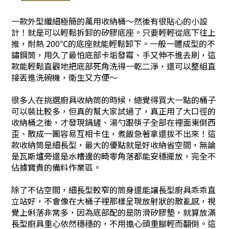
一款外型纖細極簡的萬用收納桶～然後有很貼心的小設
計！就是可以輕鬆拆卸的矽膠底座。只要輕輕從底下往上
推，耐熱 200℃的底座就能輕鬆卸下。一般一體成型的不
鏽鋼筒，用久了最怕底部卡垢發霉、手又伸不進去刷，這
款能輕鬆直觀地把底部死角洗得一乾二淨，還可以整組直
接丟進洗碗機，衛生又方便～
很多人在挑選廚具收納筒的時候，總覺得買大一點的桶子
可以裝比較多，但真的幫大家試過了，真正用了大口徑的
收納桶之後，才發現鍋鏟、湯勺跟筷子全部在裡面東倒西
歪、散成一團容易互相卡住，煮飯急著拿還拔不出來！這
款收納筒是細長型，最大的優點就是好收納省空間，無論
是瓦斯爐旁還是水槽邊的畸零角落都能安穩擺放，完全不
佔據寶貴的備料作業區。
除了不佔空間，細長型較窄的筒身還能讓長型廚具乖乖直
立站好，不會像在大桶子裡那樣呈現放射狀的散亂感，視
覺上俐落非常多，因為底部配的是防滑矽膠墊，就算放滿
長型廚具重心依然穩穩的，不用擔心頭重腳輕而翻倒。這