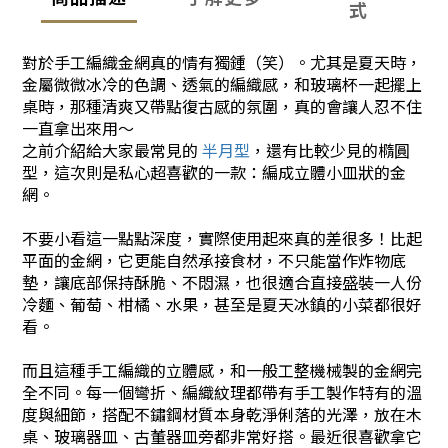
式
對於手工編織金網真的情有獨鍾（笑）。
尤其是夏天時，
金屬微微冰冷的色調、透氣的編織感，和玻璃杯一起擺上
桌時，那種清爽又帶點復古感的氛圍，真的會讓人忍不住
一直拿出來用～
之前介紹給大家最常見的
半月型
，還有比較少見的橢圓
型，這次則是私心超喜歡的一款：編成立體小皿狀的金
網。
不要小看這一點點深度，實際使用起來真的差很多！
比起
平面的金網，它更能自然承接食材，不只能當作炸物底
墊，讓底部保持酥脆、不悶濕，也很適合直接盛裝一人份
冷麵、葡萄、柑橘、水果，甚至是夏天冰鎮的小菜都很好
看。
而且這種手工編織的立體感，和一般工整機械製的金網完
全不同。
每一個彎折、編織紋理都帶有手工製作特有的溫
度與細節，搭配不鏽鋼材質本身乾淨俐落的光澤，放在木
桌、玻璃器皿、古董器皿旁都非常好搭。
最近很喜歡拿它