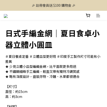
🎉 註冊會員送 $100 購物金 🎉
日式手編金網｜夏日食卓小
器立體小圓皿
＃夏日餐桌定番 ＃立體皿型更好用 ＃印度手工製作尺寸可能有小
差異
★ 少見立體小皿型編織金網，比平面款更多用途
★ 不鏽鋼細緻手工編織，輕盈又帶有獨特冷調質感
★ 略有深度設計，盛裝炸物、冷麵、水果都很適合
【尺寸】
直徑：約15cm
高：約3cm
【材質】