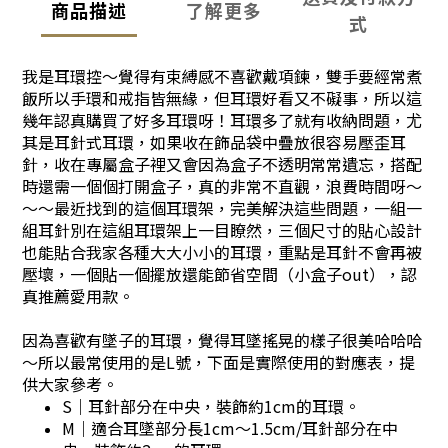
商品描述
了解更多
式
我是耳環控～覺得有束縛感不喜歡戴項鍊，雙手要經常煮
飯所以手環和戒指皆無緣，但耳環好看又不礙事，所以這
幾年認真購買了好多耳環呀！耳環多了就有收納問題，尤
其是耳針式耳環，如果收在飾品袋中疊放很容易壓歪耳
針，收在專屬盒子裡又會因為盒子不透明常常遺忘，搭配
時還需一個個打開盒子，真的非常不直觀，浪費時間呀～
～～最近找到的這個耳環架，完美解決這些問題，一組一
組耳針別在這組耳環架上一目瞭然，三個尺寸的貼心設計
也能貼合我家各種大大小小的耳環，重點是耳針不會再被
壓壞，一個貼一個擺放還能節省空間（小盒子out），認
真推薦愛用款。
因為喜歡有墜子的耳環，覺得耳墜搖晃的樣子很美哈哈哈
～所以最常使用的是L號，下面是實際使用的對應表，提
供大家參考。
S｜耳針部分在中央，裝飾約1cm的耳環。
M｜適合耳墜部分長1cm～1.5cm/耳針部分在中