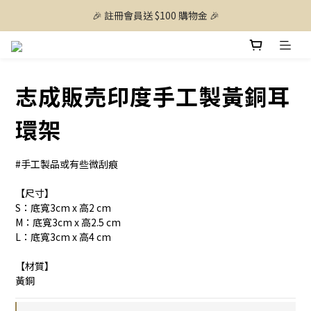
🎉 註冊會員送 $100 購物金 🎉
志成販売印度手工製黃銅耳
環架
#手工製品或有些微刮痕
【尺寸】
S：底寬3cm x 高2 cm 
M：底寬3cm x 高2.5 cm
L：底寬3cm x 高4 cm
【材質】
黃銅