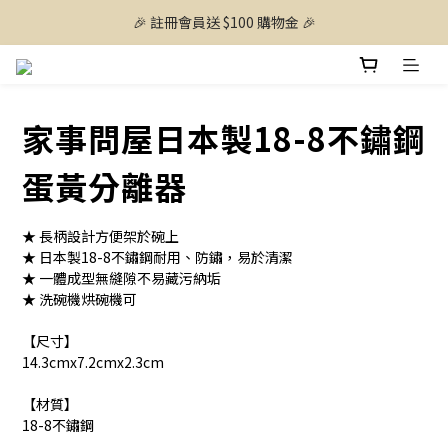
🎉 註冊會員送 $100 購物金 🎉
家事問屋日本製18-8不鏽鋼
蛋黃分離器
★ 長柄設計方便架於碗上
★ 日本製18-8不鏽鋼耐用、防鏽，易於清潔
★ 一體成型無縫隙不易藏污納垢
★ 洗碗機烘碗機可
【尺寸】
14.3cmx7.2cmx2.3cm
【材質】
18-8不鏽鋼