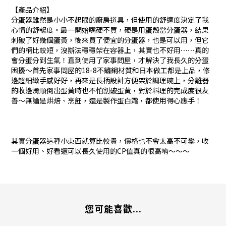
【產品介紹】
分蛋器雖然是小小不起眼的廚房道具，但使用的舒適度決定了我
心情的舒暢度。最一開始嘴硬不買，硬是用蛋殼當分蛋器，結果
刺破了好幾個蛋黃，後來買了便宜的分蛋器，也是可以用，但它
們的柄比較短，沒辦法穩穩架在容器上，其實也不好用⋯⋯真的
會分蛋分到生氣！直到使用了家事問屋，才解決了我長久的分蛋
困擾～首先家事問屋的18-8不鏽鋼材質和日本做工都是上品，修
邊超細緻手感好好，再來是長柄設計方便架於調理碗上，分離器
的收邊滑順倒出蛋黃時也不怕割破蛋黃，對於料理的完成度很友
善～無論是烘焙、烹飪，還是製作蛋白霜，都使用得心應手！
其實分蛋器這種小東西就算比較貴，價格也不會太高不可攀，收
一個好用、好看還可以長久使用的CP值真的很高唷～～～
您可能喜歡...