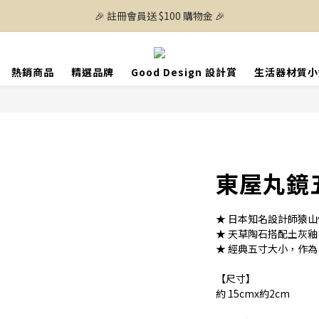
🎉 註冊會員送 $100 購物金 🎉
熱銷商品
精選品牌
Good Design 設計賞
生活器材質小
東屋丸鏡
★ 日本知名設計師猿
★ 天草陶石搭配土灰
★ 經典五寸大小，作
【尺寸】
約 15cmx約2cm