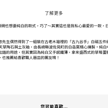
了解更多
敲碗也想要純白的款式，巧了～其實這也是我私心最愛的一款，
修先生偶然得到了一組裝在古老木箱裡的「古九谷手」白磁五件
的天草陶石與土灰釉，由長崎縣波佐見町的白岳窯精心燒製。純白
出錯的用途，但其實因為純白又手感纖薄，拿來盛西式的草莓蛋
，也推薦給喜歡職人器皿的團友唷！
您可能喜歡...