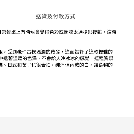
送貨及付款方式
日常餐桌上有時候會覺得色彩或圖騰太過搶眼複雜，這時
組，受到老件古樸溫潤的啟發，進而設計了這款優雅的
中透著溫暖的色澤，不會給人冷冰冰的感覺，這種質感
糕、日式和菓子也很合拍，純淨但內斂的白，讓食物的