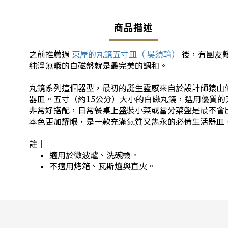
商品描述
之前推薦過
東屋的丸鏡五寸皿（ 吳須輪）
後，有團友
純淨無暇的白磁盤就是最完美的調和。
丸鏡系列這個器型，最初的誕生靈感來自於設計師猿山
器皿。五寸（約15公分）大小的白磁丸鏡，選用優質
非常好搭配，日常餐桌上盛裝小菜或當分菜盤是最不會
本色更加耀眼，是一款充滿氣質又雋永的必備生活器皿
註｜
適用於微波爐、洗碗機。
不適用烤箱、瓦斯爐與直火。