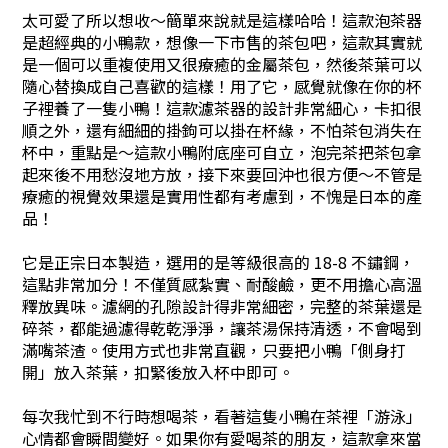
太可愛了所以想收～簡單來說就是這樣哈哈！這款泡茶器
是超經典的小鴨款，想像一下市售的茶包吧，這款其實就
是一個可以重複使用又很療癒的金屬茶包，然後茶葉可以
隨心替換成自己喜歡的這樣！用了它，感覺就像在你的杯
子裡養了一隻小鴨！這款濾茶器的設計非常細心，卡扣很
順之外，還有細細的掛鉤可以掛在杯緣，不怕茶包消失在
杯中，重點是～這款小鴨附底座可自立，泡完茶把茶包拿
起來後不用愁沒地方放，接下來要回沖也很方便～不管是
療癒的視覺效果還是實用性都有考慮到，不愧是日本的產
品！
它是正宗日本製造，選用的是等級很高的 18-8 不鏽鋼，
這點非常加分！不僅質感紮實、耐酸鹼，更不用擔心高溫
釋放異味。濾網的孔隙設計得非常細密，完整的茶葉還是
碎茶，都能過濾得乾乾淨淨，讓茶湯保持清透，不會喝到
滿嘴茶渣。使用方式也非常直觀，只要把小鴨「側身打
開」放入茶葉，扣緊後放入杯中即可。
每次我忙到不行時想喝茶，看著這隻小鴨在茶裡「游泳」
心情都會瞬間變好。如果你有愛喝茶的朋友，這款拿來當