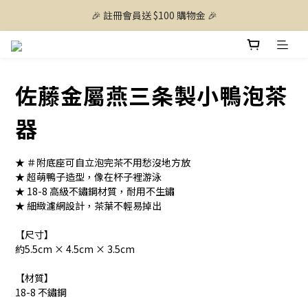
🎉 註冊會員送 $100 購物金 🎉
佐藤金屬燕三条製小鴨泡茶
器
★ ＃附底座可自立泡完茶不用愁沒地方放
★ 超萌鴨子造型，像在杯子裡游泳
★ 18-8 高級不鏽鋼材質，耐用不生鏽
★ 細緻濾網設計，茶葉不輕易掉出
【尺寸】
約5.5cm × 4.5cm × 3.5cm
【材質】
18-8 不鏽鋼