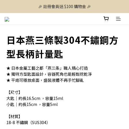
🎉 註冊會員送 $100 購物金 🎉
日本燕三條製304不鏽鋼方
型長柄計量匙
★ 日本金屬工藝之都「燕三条」職人精心打造
★ 獨特方型匙面設計，容器死角也能輕鬆挖乾淨
★ 平底可穩放桌面，盛裝液體不再手忙腳亂
【尺寸】
大匙｜約長16.5cm ，容量15ml
小匙｜約長15cm ，容量5ml
【材質】
18-8 不鏽鋼（SUS304）