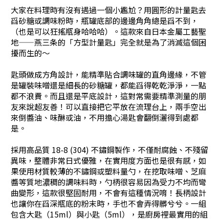
大家在料理時有沒有遇過一個小尷尬？用圓形的計量匙去
舀砂糖或調味粉時，瓶罐底部的邊邊角角總是舀不到，
（也是可以狂搖瓶身哈哈哈）。這款來自日本金屬工藝聖
地——燕三条的「方型計量匙」完全就是為了消滅這個困
擾而生的～
匙頭做成方角設計，能精準貼合調味罐的直角邊緣，不管
是罐裝味噌還是細長的砂糖罐，都能舀得乾乾淨淨，一點
都不浪費。而且還是平底設計，這對常需要精準測量的朋
友來說超友善！可以直接把它平放在流理台上，兩手空出
來倒醬油、味醂或油，不用擔心湯匙會翻倒灑得到處都
是。
採用高品質 18-8 (304) 不鏽鋼製作，不僅耐腐蝕、不殘留
異味，整體非常日式優雅，在實用度方面也是很有感，如
果使用材質較薄的不鏽鋼或塑料量勺，在挖取味噌、芝麻
醬等質地濃稠的調味料時，勺柄很容易因為受力不均而彎
曲變形，這款很堅固耐用，不會有這種情況唷！長柄設計
也讓你在舀深瓶底的粉末時，手也不會弄得髒兮兮。一組
包含大匙（15ml）與小匙（5ml），是廚房裡最實用的組