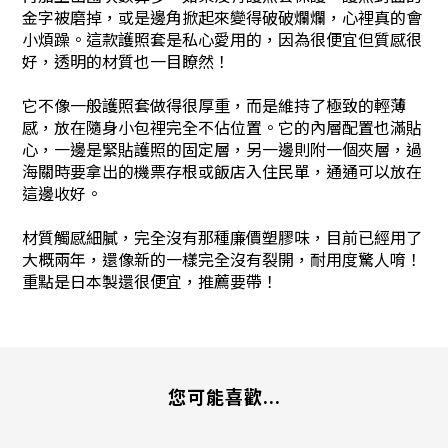
金字被磨掉，或是邊角掀起來變得破破爛爛，心裡真的會
小煩躁。這款護照套是私心愛用的，因為很便宜但質感很
好，透明的材質也一目瞭然！
它不像一般護照套做得很厚重，而是維持了極致的輕薄
感，放在隨身小包裡完全不佔位置。它的內層配置也滿貼
心，一邊是緊貼護照的固定層，另一邊則附一個夾層，過
海關時要拿出的機票存根或飯店入住民單，通通可以放在
這邊收好。
材質觸感細膩，完全沒有那種廉價塑膠味，目前已經用了
大概兩年，還像新的一樣完全沒有裂開，耐用度驚人唷！
重點是日本製還很便宜，推薦要帶！
您可能喜歡...