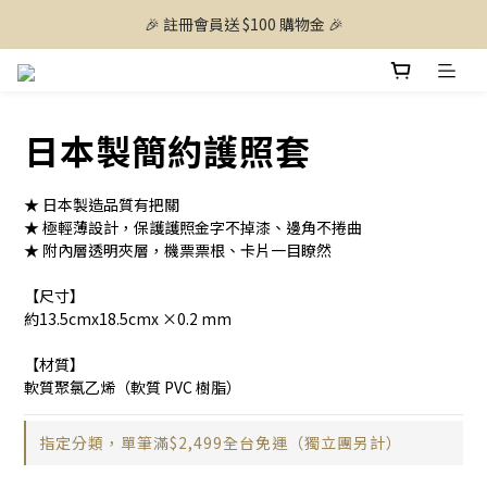
🎉 註冊會員送 $100 購物金 🎉
日本製簡約護照套
★ 日本製造品質有把關
★ 極輕薄設計，保護護照金字不掉漆、邊角不捲曲
★ 附內層透明夾層，機票票根、卡片一目瞭然
【尺寸】
約13.5cmx18.5cmx ×0.2 mm
【材質】
軟質聚氯乙烯（軟質 PVC 樹脂）
指定分類，單筆滿$2,499全台免運（獨立團另計）