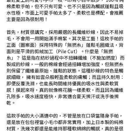
棉柔軟手帕，但不只有可愛、也不只是因為觸感蓬鬆且吸
水性極，市面上可愛手帕太多了、柔軟也是標配，會推薦
主要是因為很耐用！
首先，材質很講究，採用嚴選的長纖維紗線，因此不易掉
毛，不會用一用開始滿手棉絮。其次是工藝！這枚手帕的
正面（圖案面）採用特殊的「無撚糸」蓬鬆毛圈織法，背
面則是平滑的剪絨加工（Pile Cut）。什麼是「無撚
糸」？ 這是指在紡紗過程中不扭轉纖維（不施加撚度）而
製成的紗線，一般的棉線會經過扭轉增加強度，但無撚糸
則保留了纖維最原始、蓬鬆的狀態。這種紗線的特色是觸
感細緻， 擁有如雲朵般輕盈柔軟的膚觸；而且持久耐用：
即便反覆洗滌，也能長時間維持優異的吸水性與柔軟質
感！摸起來呀，真的就像棉花糖一樣柔軟，而且因為纖維
孔隙多，吸水速度極快，非常適合夏天擦汗或洗手後擦
乾。
這款手帕的大小滿適中的，不管是放在口袋當隨身手帕，
還是放在包包裡當小毛巾都非常實用，加上日本製的純棉
材質，洗幾次都還是能維持那種軟綿綿的觸感，真的是很