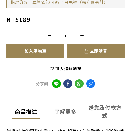
指定分類，單筆滿$2,499全台免運（獨立團另計）
NT$189
加入購物車
立即購買
加入追蹤清單
分享到
送貨及付款方
商品描述
了解更多
式
最近愛上的可愛小手巾一枚～印有小白羊散步， 100% 純