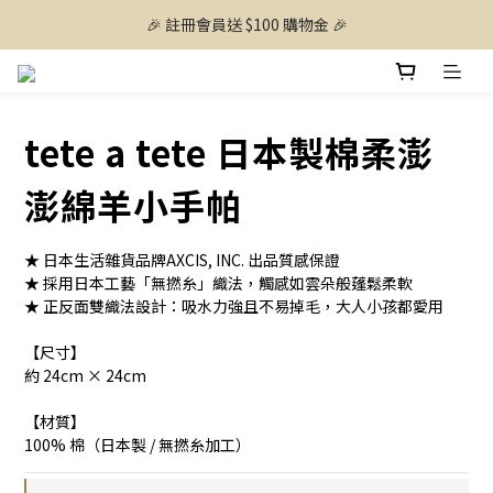
🎉 註冊會員送 $100 購物金 🎉
tete a tete 日本製棉柔澎
澎綿羊小手帕
★ 日本生活雜貨品牌AXCIS, INC. 出品質感保證
★ 採用日本工藝「無撚糸」織法，觸感如雲朵般蓬鬆柔軟
★ 正反面雙織法設計：吸水力強且不易掉毛，大人小孩都愛用
【尺寸】
約 24cm × 24cm
【材質】
100% 棉（日本製 / 無撚糸加工）