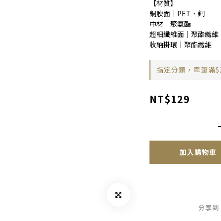
【材質】
銅膜面｜PET、銅
中材｜聚氨酯
超細纖維面｜聚酯纖維
收納掛環｜聚酯纖維
指定分類，單筆滿$
NT$129
加入購物車
分享到