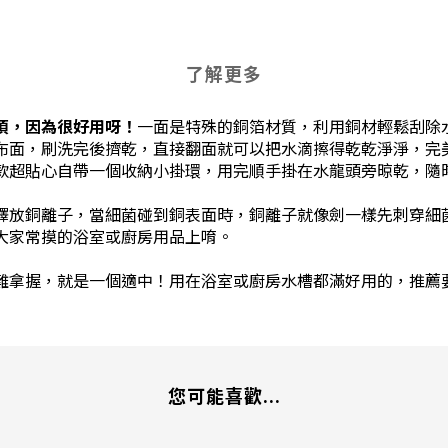
了解更多
項，因為很好用呀！
一面是特殊的銅箔材質，利用銅材輕鬆刮除
ber）布面，刷洗完後擠乾，直接翻面就可以把水滴擦得乾乾淨淨
款超貼心自帶一個收納小掛環，用完順手掛在水龍頭旁晾乾，隨
釋放銅離子，當細菌碰到銅表面時，銅離子就像劍一樣先刺穿細菌
大家常摸的浴室或廚房用品上唷。
難拿握，就是一個適中！用在浴室或廚房水槽都滿好用的，推薦
您可能喜歡...