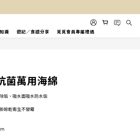
知識
遊記／食譜分享
覓覓會員專屬禮遇
立即購買
抗菌萬用海綿
菌除垢、吸水面吸水防水垢
懸掛晾乾衛生不發霉
cm