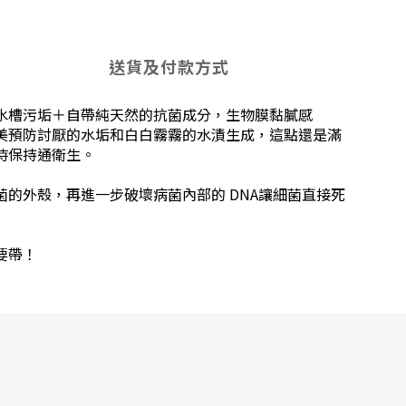
送貨及付款方式
水槽污垢＋自帶純天然的抗菌成分，生物膜黏膩感
，完美預防討厭的水垢和白白霧霧的水漬生成，這點還是滿
時保持通衛生。
的外殼，再進一步破壞病菌內部的 DNA讓細菌直接死
要帶！