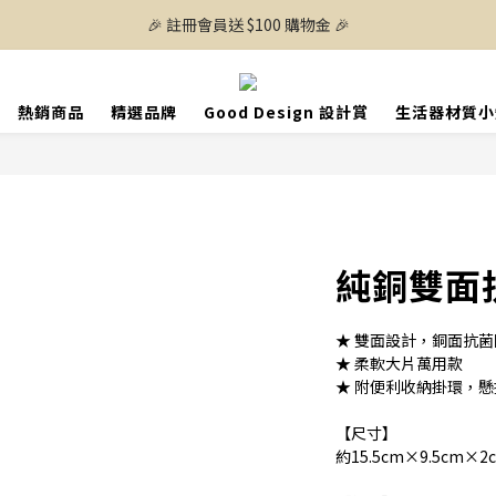
🎉 註冊會員送 $100 購物金 🎉
熱銷商品
精選品牌
Good Design 設計賞
生活器材質小
純銅雙面
★ 雙面設計，銅面抗
★ 柔軟大片萬用款
★ 附便利收納掛環，
【尺寸】
約15.5cm×9.5cm×2