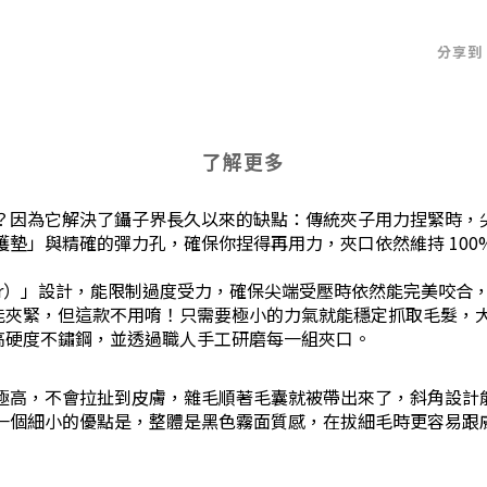
分享到
了解更多
？因為它解決了鑷子界長久以來的缺點：傳統夾子用力捏緊時，
墊」與精確的彈力孔，確保你捏得再用力，夾口依然維持 100
pper）」設計，能限制過度受力，確保尖端受壓時依然能完美咬
能夾緊，但這款不用唷！只需要極小的力氣就能穩定抓取毛髮，
高硬度不鏽鋼，並透過職人手工研磨每一組夾口。
極高，不會拉扯到皮膚，雜毛順著毛囊就被帶出來了，斜角設計
一個細小的優點是，整體是黑色霧面質感，在拔細毛時更容易跟