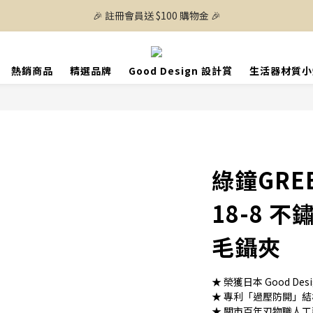
🎉 註冊會員送 $100 購物金 🎉
熱銷商品
精選品牌
Good Design 設計賞
生活器材質小
綠鐘GREE
18-8 
毛鑷夾
★ 榮獲日本 Good Desi
★ 專利「過壓防開」
★ 關市百年刃物職人工藝