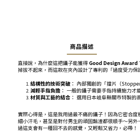
商品描述
直接說，為什麼這把鑷子能獲得
Good Design Award
掉拔不起來，而這款在夾內設計了專利的「過度受力保護
結構性的技術突破
： 內部獨創的「擋片（Sto
減輕手指負擔
： 一般的鑷子需要手指持續施力才
材質與工藝的結合
： 選用日本岐阜縣關市特製的
實際心得是，這是我用過最不痛的鑷子！因為它密合度
細小汗毛，甚至是對付男生的頑固鬍渣都很順手～另外
過這支會有一種回不去的感覺，又輕鬆又省力，必帶！