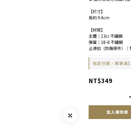
【尺寸】
長約 9.4cm
【材質】
主體｜13cr 不鏽鋼
彈簧｜18-8 不鏽鋼
止滑扣（防偏移件）｜
指定分類，單筆滿$
NT$349
加入購物車