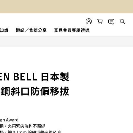
知識
遊記／食譜分享
覓覓會員專屬禮遇
立即購買
N BELL 日本製
不鏽鋼斜口防偏移拔
gn Award
結構，夾再緊尖端也不漏縫
，連 0.1mm 的細毛都夾很緊唷