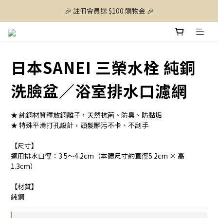
🎉 註冊會員送 $100 購物金 🎉
日本SANEI 三榮水栓 純銅
洗臉盆／浴室排水口濾網
★ 純銅材質釋放銅離子，天然抗菌、防臭、防黏垢
★ 特殊平滑打孔設計，頭髮髒污不卡、不刮手
【尺寸】
適用排水口徑：3.5～4.2cm（本體尺寸約直徑5.2cm × 高
1.3cm）
【材質】
純銅