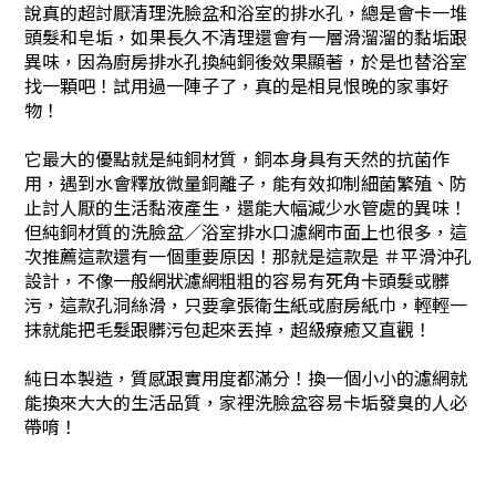
說真的超討厭清理洗臉盆和浴室的排水孔，總是會卡一堆
頭髮和皂垢，如果長久不清理還會有一層滑溜溜的黏垢跟
異味，因為廚房排水孔換純銅後效果顯著，於是也替浴室
找一顆吧！試用過一陣子了，真的是相見恨晚的家事好
物！
它最大的優點就是純銅材質，銅本身具有天然的抗菌作
用，遇到水會釋放微量銅離子，能有效抑制細菌繁殖、防
止討人厭的生活黏液產生，還能大幅減少水管處的異味！
但純銅材質的洗臉盆／浴室排水口濾網市面上也很多，這
次推薦這款還有一個重要原因！那就是這款是 ＃平滑沖孔
設計，不像一般網狀濾網粗粗的容易有死角卡頭髮或髒
污，這款孔洞絲滑，只要拿張衛生紙或廚房紙巾，輕輕一
抹就能把毛髮跟髒污包起來丟掉，超級療癒又直觀！
純日本製造，質感跟實用度都滿分！換一個小小的濾網就
能換來大大的生活品質，家裡洗臉盆容易卡垢發臭的人必
帶唷！