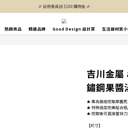
🎉 註冊會員送 $100 購物金 🎉
熱銷商品
精選品牌
Good Design 設計賞
生活器材質小
吉川金屬 
鏽鋼果醬
★ 專為徹底挖取果醬
★ 特殊造型完美貼合
★ 挖取後可直接當抹
【尺寸】