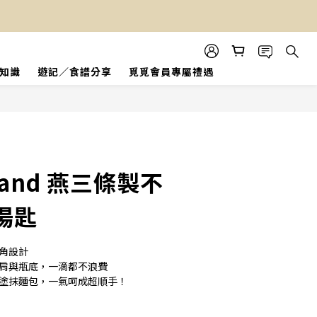
知識
遊記／食譜分享
覓覓會員專屬禮遇
立即購買
and 燕三條製不
湯匙
死角設計
瓶肩與瓶底，一滴都不浪費
刀塗抹麵包，一氣呵成超順手！