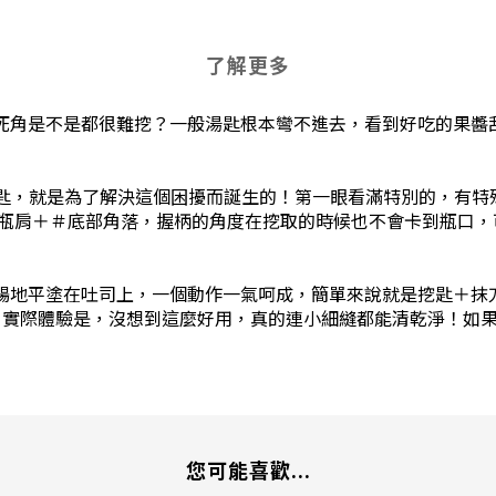
了解更多
死角是不是都很難挖？一般湯匙根本彎不進去，看到好吃的果醬
鏽鋼果醬湯匙，就是為了解決這個困擾而誕生的！第一眼看滿特別的，
＃瓶肩＋＃底部角落，握柄的角度在挖取的時候也不會卡到瓶口
暢地平塗在吐司上，一個動作一氣呵成，簡單來說就是挖匙＋抹
擇唷！實際體驗是，沒想到這麼好用，真的連小細縫都能清乾淨！
您可能喜歡...