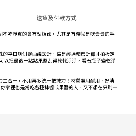
送貨及付款方式
刮不乾淨真的會有點煩躁，尤其是有時候是吃貴貴的手
有特殊的平口與側邊曲線設計，這是經過精密計算才拍板定
，可以把最後一點點果醬刮得乾乾淨淨，看著瓶子變乾淨
刀二合一，不用再多洗一把抹刀！材質選用耐用、好清
如果你家裡也是常吃各種抹醬或果醬的人，又不想在只剩一