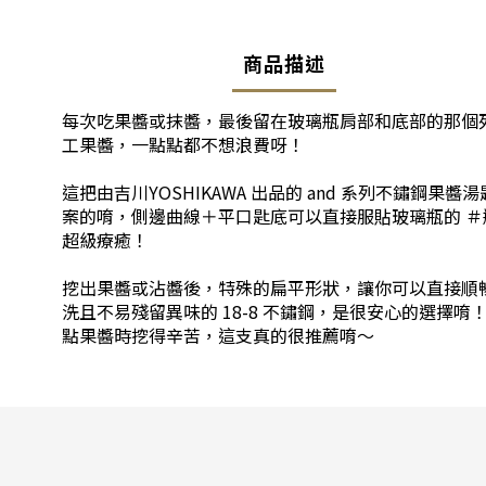
商品描述
每次吃果醬或抹醬，最後留在玻璃瓶肩部和底部的那個
工果醬，一點點都不想浪費呀！
這把由吉川YOSHIKAWA 出品的 and 系列不
案的唷，側邊曲線＋平口匙底可以直接服貼玻璃瓶的 
超級療癒！
挖出果醬或沾醬後，特殊的扁平形狀，讓你可以直接順
洗且不易殘留異味的 18-8 不鏽鋼，是很安心的選
點果醬時挖得辛苦，這支真的很推薦唷～