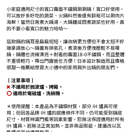
小家庭適用尺寸的寬口霧面不鏽鋼涮涮鍋！寬口好使用，
可以放好多好吃的蔬菜、火鍋料然後還有餘裕可以涮肉片
海鮮！當然日常煮大鍋湯、大鍋麵或悶煮蔬菜也好用，真
的不要小看寬口的魅力哈哈～
這款鍋的鍋耳是扁扁短短，讓收納更方便但不會太短不好
端拿請放心～鍋蓋有排氣孔，煮滾後方便洩壓較不易噗
鍋，鍋體也流線漂亮＋耐看的霧面18-0不鏽鋼，而且整體
不重很輕巧，帶出門露營也方便！日本設計製造而且價格
很甜～推薦給想買大小適中的家用與外出鍋的朋友們。
┃注意事項┃
❌
不適用於微波爐、烤箱。
⭕
適用於電磁爐、洗碗機。
＊使用提醒：本產品為不鏽鋼材質，部分 IH 爐具可使
用；但因各品牌 IH 爐的感應條件不同，仍可能受到鍋底
尺寸、材質辨識門檻等因素影響，恕無法保證適用於所有
IH 爐具。若無法正常加熱，並非商品瑕疵，建議改以瓦