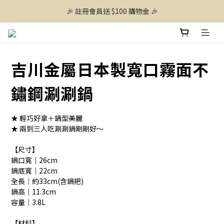
🎉 註冊會員送 $100 購物金 🎉
吉川金屬日本製寬口霧面不
鏽鋼涮涮鍋
★ 輕巧好拿＋鍋型美麗
★ 兩到三人吃涮涮鍋剛剛好～
【尺寸】
鍋口寬｜26cm
鍋底寬｜22cm
全長｜約33cm(含鍋把)
鍋高｜11.3cm
容量｜3.8L
【材料】