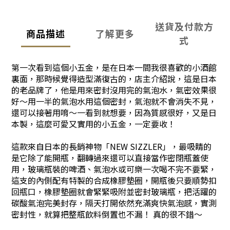
送貨及付款方
商品描述
了解更多
式
第一次看到這個小五金，是在日本一間我很喜歡的小酒館
裏面，那時候覺得造型滿復古的，店主介紹說，這是日本
的老品牌了，他是用來密封沒用完的氣泡水，氣密效果很
好～用一半的氣泡水用這個密封，氣泡就不會消失不見，
還可以接著用唷～一看到就想要，因為質感很好，又是日
本製，這麼可愛又實用的小五金，一定要收！
這款來自日本的長銷神物「NEW SIZZLER」，最吸睛的
是它除了能開瓶，翻轉過來還可以直接當作密閉瓶蓋使
用，玻璃瓶裝的啤酒、氣泡水或可樂一次喝不完不要緊，
這支的內側配有特製的合成橡膠墊圈，開瓶後只要順勢扣
回瓶口，橡膠墊圈就會緊緊吸附並密封玻璃瓶，把活躍的
碳酸氣泡完美封存，隔天打開依然充滿爽快氣泡感，實測
密封性，就算把整瓶飲料倒置也不漏！ 真的很不錯～