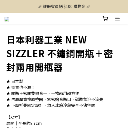
🎉 註冊會員送 $100 購物金 🎉
日本利器工業 NEW
SIZZLER 不鏽鋼開瓶＋密
封兩用開瓶器
★ 日本製 
★ 倒置也不漏！
★ 開瓶＋密閉雙效合一，一物兩用超方便
★ 內層厚實橡膠墊圈，緊密貼合瓶口，碳酸氣泡不流失
★ 下壓折疊固定設計，放入冰箱冷藏完全不佔空間
【尺寸】
展開｜全長約9.7cm