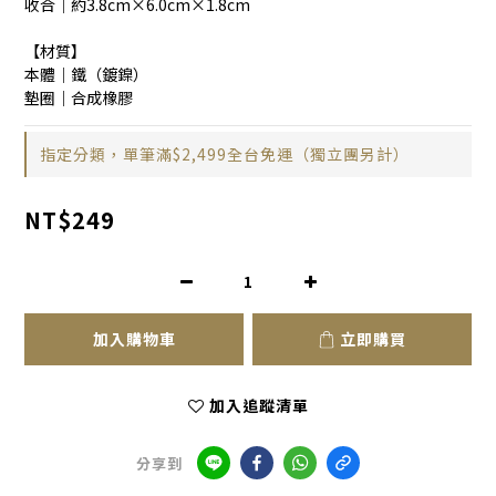
收合｜約3.8cm×6.0cm×1.8cm
【材質】
本體｜鐵（鍍鎳）
墊圈｜合成橡膠
指定分類，單筆滿$2,499全台免運（獨立團另計）
NT$249
加入購物車
立即購買
加入追蹤清單
分享到