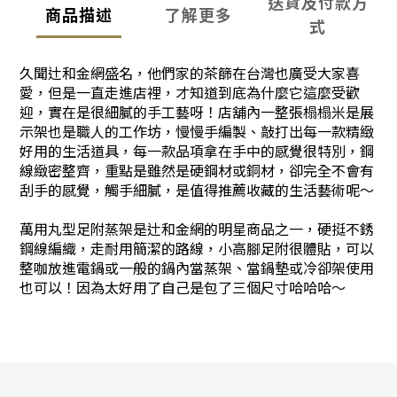
送貨及付款方
商品描述
了解更多
式
久聞辻和金網盛名，他們家的茶篩在台灣也廣受大家喜
愛，但是一直走進店裡，才知道到底為什麼它這麼受歡
迎，實在是很細膩的手工藝呀！店舖內一整張榻榻米是展
示架也是職人的工作坊，慢慢手編製、敲打出每一款精緻
好用的生活道具，每一款品項拿在手中的感覺很特別，鋼
線緻密整齊，重點是雖然是硬鋼材或銅材，卻完全不會有
刮手的感覺，觸手細膩，是值得推薦收藏的生活藝術呢～
萬用丸型足附蒸架是辻和金網的明星商品之一，硬挺不銹
鋼線編織，走耐用簡潔的路線，小高腳足附很體貼，可以
整咖放進電鍋或一般的鍋內當蒸架、當鍋墊或冷卻架使用
也可以！因為太好用了自己是包了三個尺寸哈哈哈～