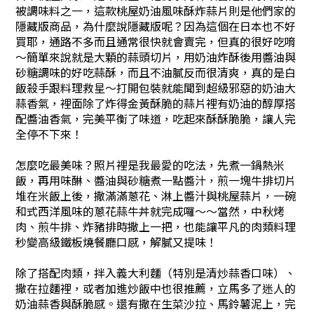
被調味料之一，這款桃屋奶油風味酥炸蒜片則是他們家的
隱藏版商品，為什麼說隱藏版呢？因為這個在日本也不好
買耶，通路不多而且通常很快就會賣完，但真的很好吃唷
～簡單來說就是大顆的蒜頭切片，用奶油炸酥後用醬油與
砂糖調味的好吃蒜酥，而且不油膩反而很清爽，
真的是白
飯殺手跟料理救星～打開包裝就能聞到超級邪惡的奶油大
蒜香氣，裡面除了炸得金黃酥脆的蒜片裡有奶油的醇厚搭
配醬油香氣，完美平衡了味道，吃起來酥酥脆脆，讓人完
全停不下來！
怎麼吃最美味？照片裡是我最愛的吃法，先煮一鍋熱米
飯，再用味醂、醬油與砂糖煮一點醬汁，煎一塊牛排切片
堆在米飯上後，撒滿滿蔥花、淋上醬汁與桃屋蒜片，一碗
和式西洋風味的蔥花蒜牛丼就完成囉～～當然，中秋烤
肉、煎牛排、炸豬排時撒上一把，也能讓平凡的肉類料理
秒變高級鐵板燒餐廳口感，解膩又提味！
除了搭配肉類，拌入義大利麵（特別是清炒蒜香口味）、
撒在拉麵裡，或者加進炒飯中也很推薦，立馬多了迷人的
奶油蒜香與酥脆感。還有撒在生菜沙拉、馬鈴薯泥上，完