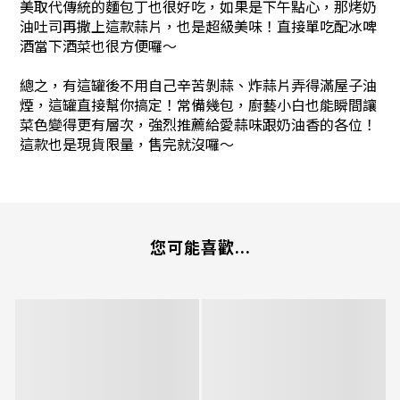
美取代傳統的麵包丁也很好吃，如果是下午點心，那烤奶
油吐司再撒上這款蒜片，也是超級美味！直接單吃配冰啤
酒當下酒菜也很方便囉～
總之，有這罐後不用自己辛苦剝蒜、炸蒜片弄得滿屋子油
煙，這罐直接幫你搞定！常備幾包，廚藝小白也能瞬間讓
菜色變得更有層次，強烈推薦給愛蒜味跟奶油香的各位！
這款也是現貨限量，售完就沒囉～
您可能喜歡...