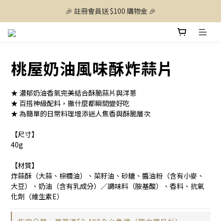
🎉 註冊會員送 $100 購物金 🎉
桃屋奶油風味酥炸蒜片
★ 濃郁奶油香氣完美結合酥脆蒜片與洋蔥
★ 百搭神級配料，撒什麼都瞬間變好吃
★ 為簡單的日常料理增添迷人焦香與酥脆層次
【尺寸】
40g
【材質】
炸蒜酥（大蒜、棕櫚油）、菜籽油、砂糖、醬油粉（含有小麥、
大豆）、奶油（含有乳成分）／調味料（胺基酸）、香料、抗氧
化劑（維生素E）